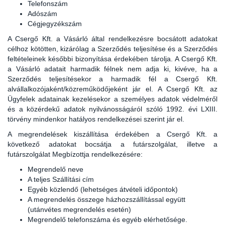
Telefonszám
Adószám
Cégjegyzékszám
A Csergő Kft. a Vásárló által rendelkezésre bocsátott adatokat
célhoz kötötten, kizárólag a Szerződés teljesítése és a Szerződés
feltételeinek későbbi bizonyítása érdekében tárolja. A Csergő Kft.
a Vásárló adatait harmadik félnek nem adja ki, kivéve, ha a
Szerződés teljesítésekor a harmadik fél a Csergő Kft.
alvállalkozójaként/közreműködőjeként jár el. A Csergő Kft. az
Ügyfelek adatainak kezelésekor a személyes adatok védelméről
és a közérdekű adatok nyilvánosságáról szóló 1992. évi LXIII.
törvény mindenkor hatályos rendelkezései szerint jár el.
A megrendelések kiszállítása érdekében a Csergő Kft. a
következő adatokat bocsátja a futárszolgálat, illetve a
futárszolgálat Megbízottja rendelkezésére:
Megrendelő neve
A teljes Szállítási cím
Egyéb közlendő (lehetséges átvételi időpontok)
A megrendelés összege házhozszállítással együtt
(utánvétes megrendelés esetén)
Megrendelő telefonszáma és egyéb elérhetősége.