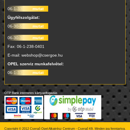
06-1-330-0010
mutat
Ügyfélszolgálat:
06-30-557-9712
mutat
06-30-302-5998
mutat
Fax: 06-1-238-0401
E-mail:
webshop@csergoe.hu
OPEL szerviz munkafelvétel:
06-1-336-8043
mutat
OTP Bank internetes kártyaelfogadás
Copyright © 2012 Csergő Opel Alkatrész Centrum - Csergő Kft. Minden jog fenntartva.