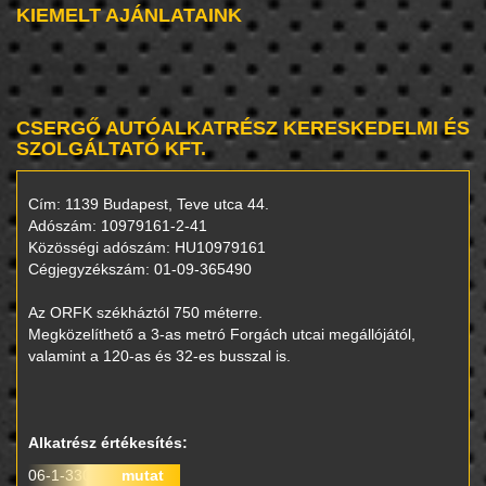
KIEMELT AJÁNLATAINK
CSERGŐ AUTÓALKATRÉSZ KERESKEDELMI ÉS
SZOLGÁLTATÓ KFT.
Cím: 1139 Budapest, Teve utca 44.
Adószám: 10979161-2-41
Közösségi adószám: HU10979161
Cégjegyzékszám: 01-09-365490
Az ORFK székháztól 750 méterre.
Megközelíthető a 3-as metró Forgách utcai megállójától,
valamint a 120-as és 32-es busszal is.
Alkatrész értékesítés:
06-1-330-0000
mutat