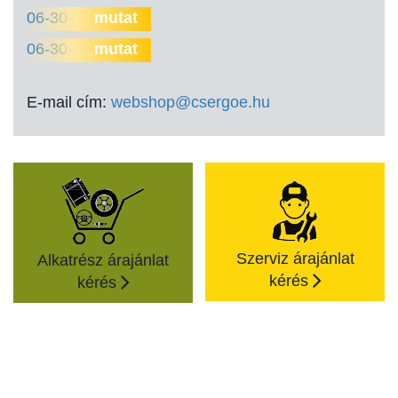
06-30-302-5998
mutat
06-30-557-9712
mutat
E-mail cím:
webshop@csergoe.hu
Szerviz árajánlat
Alkatrész árajánlat
kérés
kérés