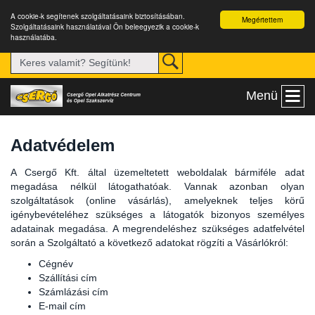
A cookie-k segítenek szolgáltatásaink biztosításában.
Megértettem
Szolgáltatásaink használatával Ön beleegyezik a cookie-k
használatába.
Menü
Adatvédelem
A Csergő Kft. által üzemeltetett weboldalak bármiféle adat
megadása nélkül látogathatóak. Vannak azonban olyan
szolgáltatások (online vásárlás), amelyeknek teljes körű
igénybevételéhez szükséges a látogatók bizonyos személyes
adatainak megadása. A megrendeléshez szükséges adatfelvétel
során a Szolgáltató a következő adatokat rögzíti a Vásárlókról:
Cégnév
Szállítási cím
Számlázási cím
E-mail cím