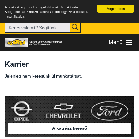
A cookie-k segítenek szolgáltatásaink biztosításában.
Megértettem
Szolgáltatásaink használatával Ön beleegyezik a cookie-k
használatába.
Menü
Karrier
Jelenleg nem keresünk új munkatársat.
---------------------------------------------------------------------------------
Alkatrész kereső