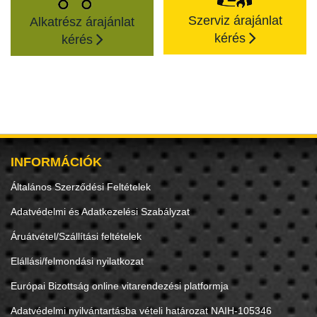
Szerviz árajánlat
Alkatrész árajánlat
kérés
kérés
INFORMÁCIÓK
Általános Szerződési Feltételek
Adatvédelmi és Adatkezelési Szabályzat
Áruátvétel/Szállítási feltételek
Elállási/felmondási nyilatkozat
Európai Bizottság online vitarendezési platformja
Adatvédelmi nyilvántartásba vételi határozat NAIH-105346