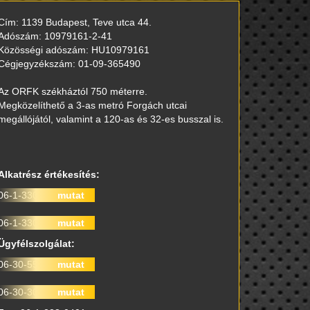
Cím: 1139 Budapest, Teve utca 44.
Adószám: 10979161-2-41
Közösségi adószám: HU10979161
Cégjegyzékszám: 01-09-365490
Az ORFK székháztól 750 méterre.
Megközelíthető a 3-as metró Forgách utcai
megállójától, valamint a 120-as és 32-es busszal is.
Alkatrész értékesítés:
06-1-330-0000
mutat
06-1-330-0010
mutat
Ügyfélszolgálat:
06-30-557-9712
mutat
06-30-302-5998
mutat