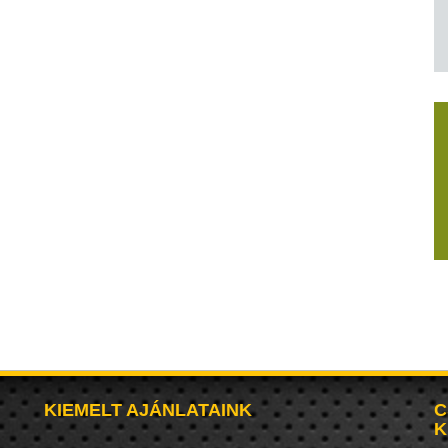
KIEMELT AJÁNLATAINK
C
K