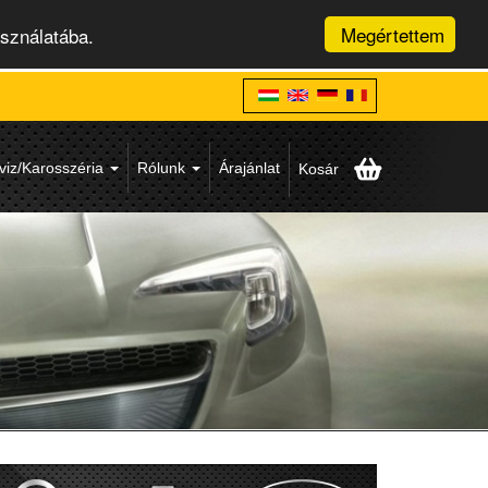
Megértettem
asználatába.
viz/Karosszéria
Rólunk
Árajánlat
Kosár