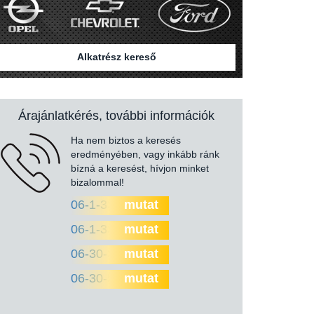
Alkatrész kereső
Árajánlatkérés, további információk
Ha nem biztos a keresés
eredményében, vagy inkább ránk
bízná a keresést, hívjon minket
bizalommal!
06-1-330-0000
mutat
06-1-330-0010
mutat
06-30-302-5998
mutat
06-30-557-9712
mutat